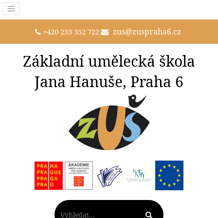
zus@zuspraha6.cz
+420 233 352 722
Základní umělecká škola
Jana Hanuše, Praha 6