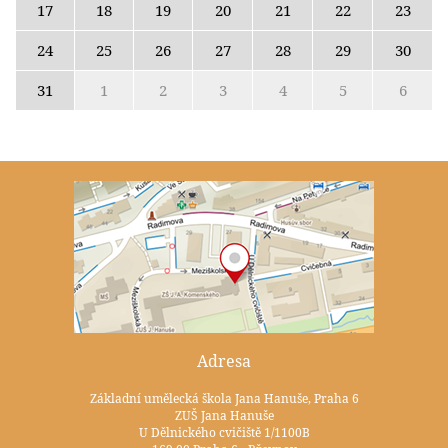
17
18
19
20
21
22
23
24
25
26
27
28
29
30
31
1
2
3
4
5
6
Adresa
Základní umělecká škola Jana Hanuše, Praha 6
ZUŠ Jana Hanuše
U Dělnického cvičiště 1/1100B