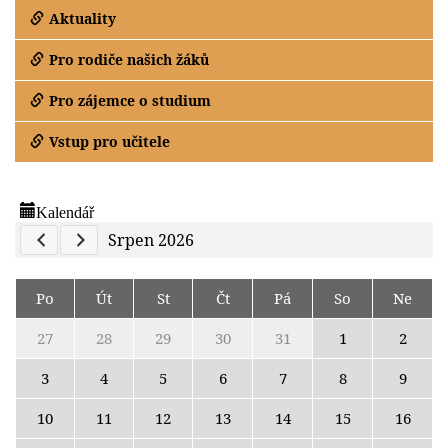
Aktuality
Pro rodiče našich žáků
Pro zájemce o studium
Vstup pro učitele
Kalendář
Previous Calendar
Next Calendar
Srpen 2026
Po
Út
St
Čt
Pá
So
Ne
27
28
29
30
31
1
2
3
4
5
6
7
8
9
10
11
12
13
14
15
16