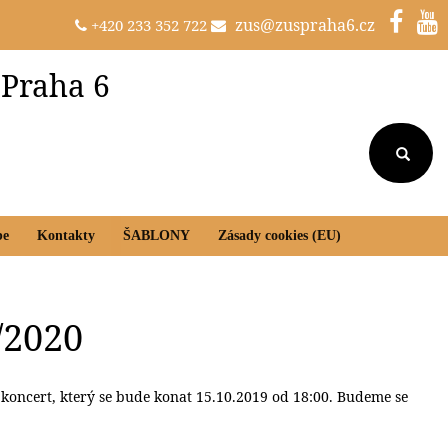
zus@zuspraha6.cz
+420 233 352 722
 Praha 6
be
Kontakty
ŠABLONY
Zásady cookies (EU)
/2020
 koncert, který se bude konat 15.10.2019 od 18:00. Budeme se