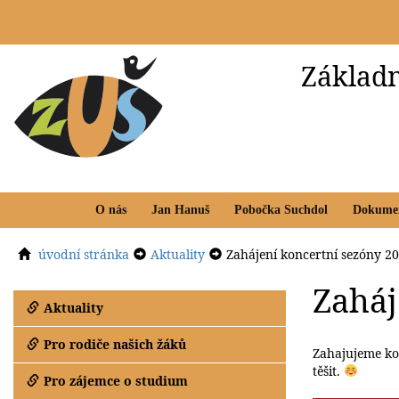
Základn
O nás
Jan Hanuš
Pobočka Suchdol
Dokume
úvodní stránka
Aktuality
Zahájení koncertní sezóny 2
Zaháj
Aktuality
Pro rodiče našich žáků
Zahajujeme ko
těšit.
Pro zájemce o studium