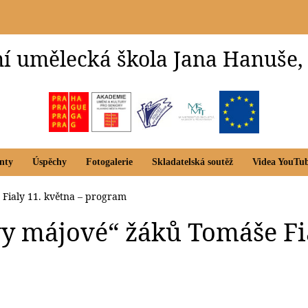
í umělecká škola Jana Hanuše,
nty
Úspěchy
Fotogalerie
Skladatelská soutěž
Videa YouTu
Fialy 11. května – program
y májové“ žáků Tomáše Fia