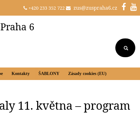
zus@zuspraha6.cz
+420 233 352 722
 Praha 6
be
Kontakty
ŠABLONY
Zásady cookies (EU)
ly 11. května – program