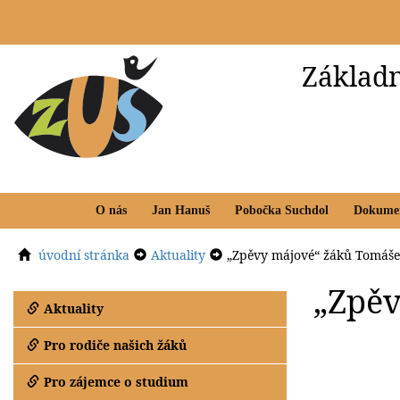
Základn
O nás
Jan Hanuš
Pobočka Suchdol
Dokume
úvodní stránka
Aktuality
„Zpěvy májové“ žáků Tomáše 
„Zpěv
Aktuality
Pro rodiče našich žáků
Pro zájemce o studium