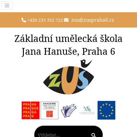
zus@zuspraha6.cz
+420 233 352 722
Základní umělecká škola
Jana Hanuše, Praha 6