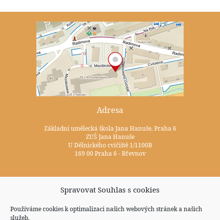
Adresa
Základní umělecká škola Jana Hanuše, Praha 6
ZUŠ Jana Hanuše
U Dělnického cvičiště 1/1100B
169 00 Praha 6 - Břevnov
Kontakty
Spravovat Souhlas s cookies
+420 233 352 722
Používáme cookies k optimalizaci našich webových stránek a našich
služeb.
zus@zuspraha6.cz