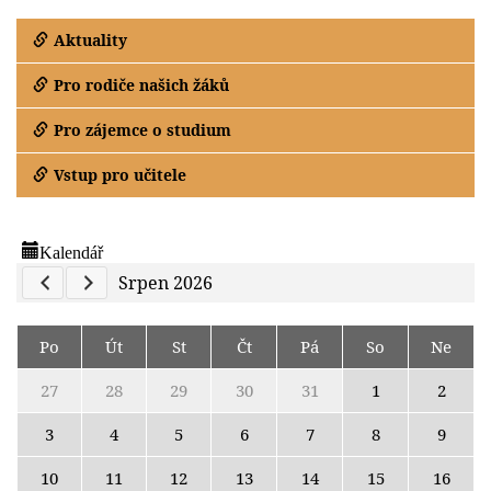
Aktuality
Pro rodiče našich žáků
Pro zájemce o studium
Vstup pro učitele
Kalendář
Previous Calendar
Next Calendar
Srpen 2026
Po
Út
St
Čt
Pá
So
Ne
27
28
29
30
31
1
2
3
4
5
6
7
8
9
10
11
12
13
14
15
16