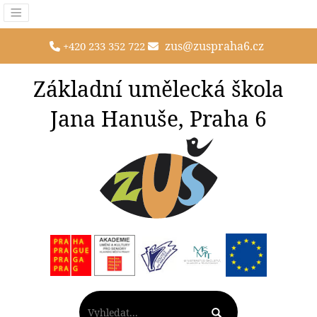
zus@zuspraha6.cz
+420 233 352 722
Základní umělecká škola
Jana Hanuše, Praha 6