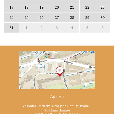
17
18
19
20
21
22
23
24
25
26
27
28
29
30
31
1
2
3
4
5
6
Adresa
Základní umělecká škola Jana Hanuše, Praha 6
ZUŠ Jana Hanuše