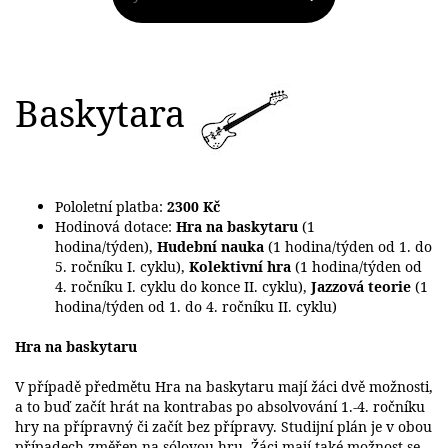
Baskytara
Pololetní platba:
2300 Kč
Hodinová dotace:
Hra na baskytaru
(1
hodina/týden),
Hudební nauka
(1 hodina/týden od 1. do
5. ročníku I. cyklu),
Kolektivní hra
(1 hodina/týden od
4. ročníku I. cyklu do konce II. cyklu),
Jazzová teorie
(1
hodina/týden od 1. do 4. ročníku II. cyklu)
Hra na baskytaru
V případě předmětu Hra na baskytaru mají žáci dvě možnosti,
a to buď začít hrát na kontrabas po absolvování 1.-4. ročníku
hry na přípravný či začít bez přípravy. Studijní plán je v obou
případech změřen na sólovou hru. Žáci mají také možnost se