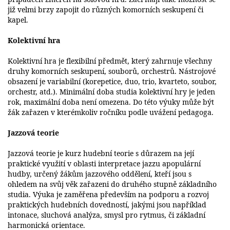
již velmi brzy zapojit do různých komorních seskupení či
kapel.
Kolektivní hra
Kolektivní hra je flexibilní předmět, který zahrnuje všechny
druhy komorních seskupení, souborů, orchestrů. Nástrojové
obsazení je variabilní (korepetice, duo, trio, kvarteto, soubor,
orchestr, atd.). Minimální doba studia kolektivní hry je jeden
rok, maximální doba není omezena. Do této výuky může být
žák zařazen v kterémkoliv ročníku podle uvážení pedagoga.
Jazzová teorie
Jazzová teorie je kurz hudební teorie s důrazem na její
praktické využití v oblasti interpretace jazzu apopulární
hudby, určený žákům jazzového oddělení, kteří jsou s
ohledem na svůj věk zařazeni do druhého stupně základního
studia. Výuka je zaměřena především na podporu a rozvoj
praktických hudebních dovedností, jakými jsou například
intonace, sluchová analýza, smysl pro rytmus, či základní
harmonická orientace.