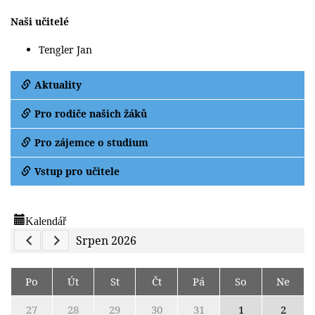
Naši učitelé
Tengler Jan
Aktuality
Pro rodiče našich žáků
Pro zájemce o studium
Vstup pro učitele
Kalendář
Previous Calendar
Next Calendar
Srpen 2026
Po
Út
St
Čt
Pá
So
Ne
27
28
29
30
31
1
2