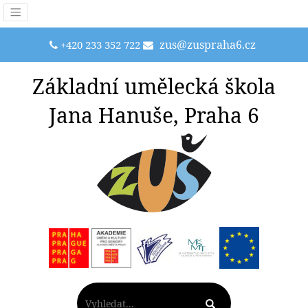
zus@zuspraha6.cz
+420 233 352 722
Základní umělecká škola
Jana Hanuše, Praha 6