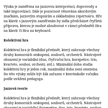
Výuka je zaměřena na jazzovou interpretaci, doprovody a
také improvizaci. Dále je pozornost věnována akordovým
značkám, jazzovým stupnicím a základnímu repertoáru. Hře
na klavír s jazzovým zaměřením by měla předcházet čtyřletá
příprava, kterou je možné absolvovat v rámci předmětů Hra
na klavír či Hra na keyboard.
Kolektivní hra
Kolektivní hra je flexibilní předmět, který zahrnuje všechny
druhy komorních seskupení, souborů, orchestrů. Nástrojové
obsazení je variabilní (duo, čtyřruční hra, korepetice, trio,
kvarteto, soubor, orchestr, atd.). Minimální doba studia
kolektivní hry je jeden rok, maximální doba není omezena.
Do této výuky může být žák zařazen v kterémkoliv ročníku
podle uvážení pedagoga.
Jazzová teorie
Kolektivní hra je flexibilní předmět, který zahrnuje všechny
druhy komorních seskupení, souborů, orchestrů. Nástrojové
obsazení je variabilní (korepetice, duo, trio, kvarteto, soubor,