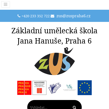
zus@zuspraha6.cz
+420 233 352 722
Základní umělecká škola
Jana Hanuše, Praha 6