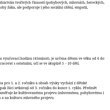
nictvím tvořivých činností (pohybových, mluvních, hereckých,
y žáka, ale podporuje i jeho sociální cítění, empatii,
u vyučovací hodinu (45minut), je určena dětem ve věku od 6 do
acovat s ostatními, učí se ve skupině 5 – 10 dětí.
 pro 1. a 2. ročníku a obsah výuky vychází z dětské
pak žáci setkávají od 3. ročníku do konce 1. cyklu. Předmět
vu směřuje ke kultivovanému projevu (mluvenému, pohybovému i
a a na kulturu mluvného projevu.