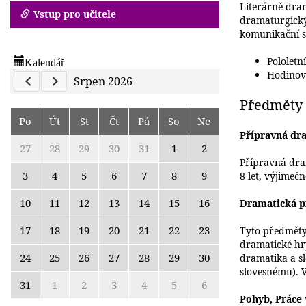
Literárně dra
Vstup pro učitele
dramaturgickýc
komunikační sc
Kalendář
Pololetn
Hodinov
Previous Calendar
Next Calendar
Srpen 2026
Předměty
Po
Út
St
Čt
Pá
So
Ne
Přípravná dr
27
28
29
30
31
1
2
Přípravná dra
3
4
5
6
7
8
9
8 let, výjimeč
10
11
12
13
14
15
16
Dramatická p
17
18
19
20
21
22
23
Tyto předměty
dramatické hry
24
25
26
27
28
29
30
dramatika a s
slovesnému). 
31
1
2
3
4
5
6
Pohyb, Práce