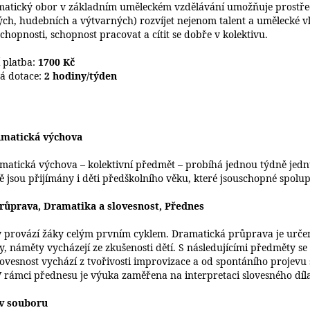
matický obor v základním uměleckém vzdělávání umožňuje prostřed
h, hudebních a výtvarných) rozvíjet nejenom talent a umělecké vloh
hopnosti, schopnost pracovat a cítit se dobře v kolektivu.
í platba:
1700 Kč
á dotace:
2 hodiny/týden
amatická výchova
matická výchova – kolektivní předmět – probíhá jednou týdně jedn
ně jsou přijímány i děti předškolního věku, které jsouschopné spolupr
růprava, Dramatika a slovesnost, Přednes
 provází žáky celým prvním cyklem. Dramatická průprava je určena
, náměty vycházejí ze zkušenosti dětí. S následujícími předměty se 
lovesnost vychází z tvořivosti improvizace a od spontáního proje
V rámci přednesu je výuka zaměřena na interpretaci slovesného díl
 v souboru