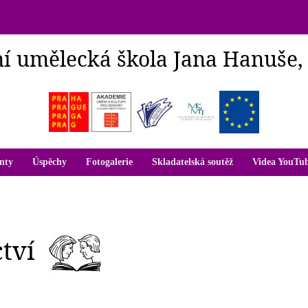
í umělecká škola Jana Hanuše,
nty
Úspěchy
Fotogalerie
Skladatelská soutěž
Videa YouTu
tví