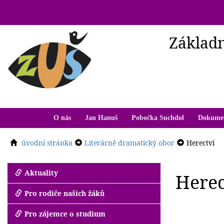
Základn
O nás
Jan Hanuš
Pobočka Suchdol
Dokume
úvodní stránka
Literárně dramatický obor
Herectví
Aktuality
Herec
Pro rodiče našich žáků
Pro zájemce o studium